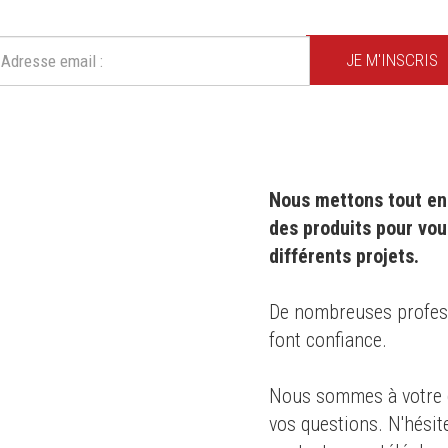
Ne ratez plus une seule de nos actions ou promotion !
JE M'INSCRIS
Nous mettons tout en 
des produits pour vou
différents projets.
0 ans
,
De nombreuses professi
font confiance.
s des
Nous sommes à votre d
té
pour le
vos questions. N'hésit