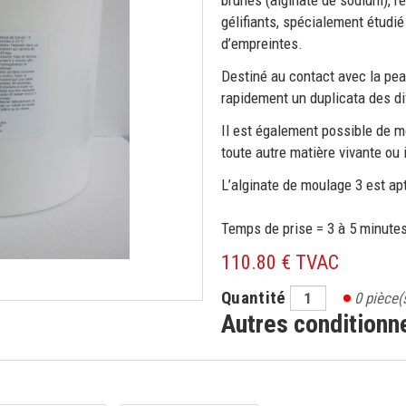
brunes (alginate de sodium), 
gélifiants, spécialement étudi
d’empreintes.
Destiné au contact avec la peau
rapidement un duplicata des dif
Il est également possible de mo
toute autre matière vivante ou 
L’alginate de moulage 3 est ap
Temps de prise = 3 à 5 minute
110.80 € TVAC
Quantité
0
pièce(
Autres condition