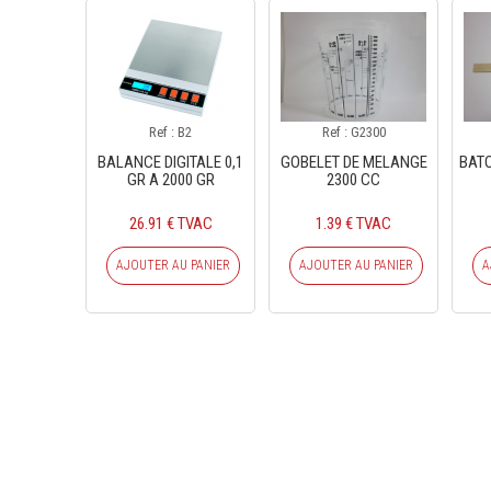
Ref : B2
Ref : G2300
BALANCE DIGITALE 0,1
GOBELET DE MELANGE
BAT
GR A 2000 GR
2300 CC
26.91 € TVAC
1.39 € TVAC
AJOUTER AU PANIER
AJOUTER AU PANIER
A
INS