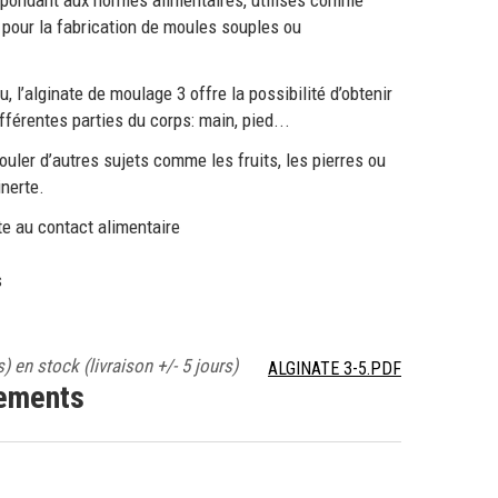
répondant aux normes alimentaires, utilisés comme
é pour la fabrication de moules souples ou
, l’alginate de moulage 3 offre la possibilité d’obtenir
férentes parties du corps: main, pied...
uler d’autres sujets comme les fruits, les pierres ou
inerte.
te au contact alimentaire
s
s) en stock
(livraison +/- 5 jours)
ALGINATE 3-5.PDF
nements