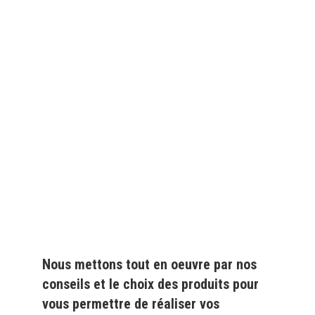
Depuis
plus de 20 ans
,
nous fournissons des
produits de qualité
pour le
particulier
et l'
industrie
Nous mettons tout en oeuvre par nos
conseils et le choix des produits pour
vous permettre de réaliser vos