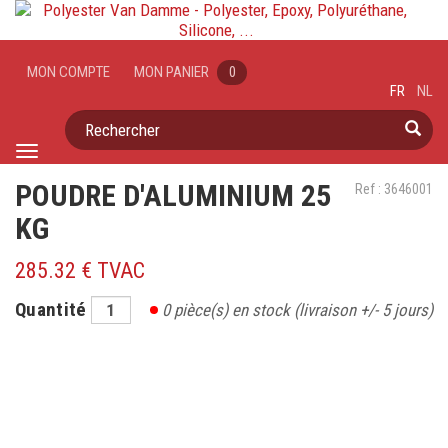
MON COMPTE
MON PANIER
0
FR
NL
Rechercher
Toggle
navigation
POUDRE D'ALUMINIUM 25
Ref : 3646001
KG
285.32 € TVAC
Quantité
0
pièce(s) en stock
(livraison +/- 5 jours)