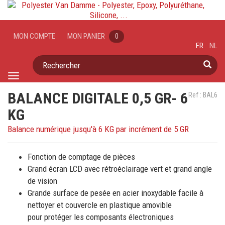
MON COMPTE
MON PANIER
0
FR
NL
Rechercher
Toggle
navigation
BALANCE DIGITALE 0,5 GR- 6
Ref : BAL6
KG
Balance numérique jusqu'à 6 KG par incrément de 5 GR
Fonction de comptage de pièces
Grand écran LCD avec rétroéclairage vert et grand angle
de vision
Grande surface de pesée en acier inoxydable facile à
nettoyer et couvercle en plastique amovible
pour protéger les composants électroniques