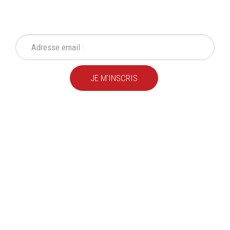
Ne ratez plus une seule de nos actions ou promotion !
JE M'INSCRIS
Depuis
plus de 20 ans
,
nous fournissons des
produits de qualité
pour le
particulier
et l'
industrie