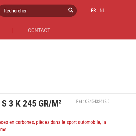
Rechercher
FR
NL
CONTACT
S 3 K 245 GR/M²
Ref : C245432412.5
èces en carbones, pièces dans le sport automobile, la
isme