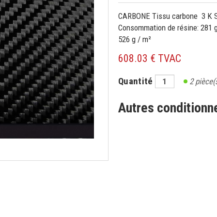
CARBONE Tissu carbone 3 K S
Consommation de résine: 281 g /
526 g / m²
608.03 € TVAC
Quantité
2
pièce(
Autres condition
CRIVEZ-VOUS À NOTRE NEWSLE