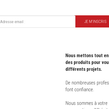
Ne ratez plus une seule de nos actions ou promotion !
JE M'INSCRIS
Nous mettons tout en 
des produits pour vou
différents projets.
0 ans
,
De nombreuses professi
font confiance.
s des
Nous sommes à votre d
té
pour le