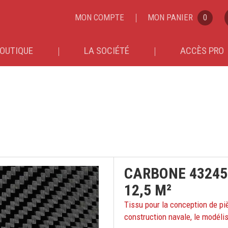
MON COMPTE
MON PANIER
0
OUTIQUE
LA SOCIÉTÉ
ACCÈS PRO
CARBONE 43245 
12,5 M²
Tissu pour la conception de pi
construction navale, le modél