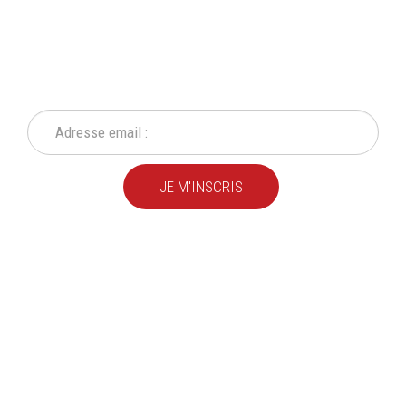
INSCRIVEZ-VOUS À NOTRE
NEWSLETTER
Ne ratez plus une seule de nos actions ou promotion !
JE M'INSCRIS
Depuis
plus de 20 ans
,
nous fournissons des
produits de qualité
pour le