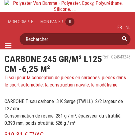
MON COMPTE
MON PANIER
0
FR
NL
Rechercher
Toggle
navigation
CARBONE 245 GR/M² L125
Ref : C24543245
CM -6,25 M²
Tissu pour la conception de pièces en carbones, pièces dans
le sport automobile, la construction navale, le modélisme
CARBONE Tissu carbone 3 K Serge (TWILL) 2/2 largeur de
127 cm
Consommation de résine: 281 g / m², épaisseur du stratifié:
0,393 mm, poids stratifié: 526 g / m²
310.81 € TVAC