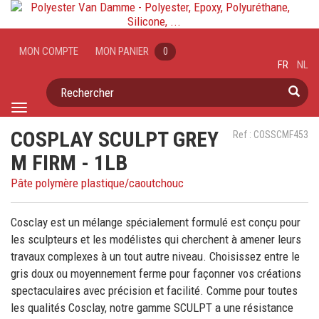
MON COMPTE
MON PANIER
0
FR
NL
Rechercher
Toggle
navigation
COSPLAY SCULPT GREY
Ref : COSSCMF453
M FIRM - 1LB
Pâte polymère plastique/caoutchouc
Cosclay est un mélange spécialement formulé est conçu pour
les sculpteurs et les modélistes qui cherchent à amener leurs
travaux complexes à un tout autre niveau. Choisissez entre le
gris doux ou moyennement ferme pour façonner vos créations
spectaculaires avec précision et facilité. Comme pour toutes
les qualités Cosclay, notre gamme SCULPT a une résistance