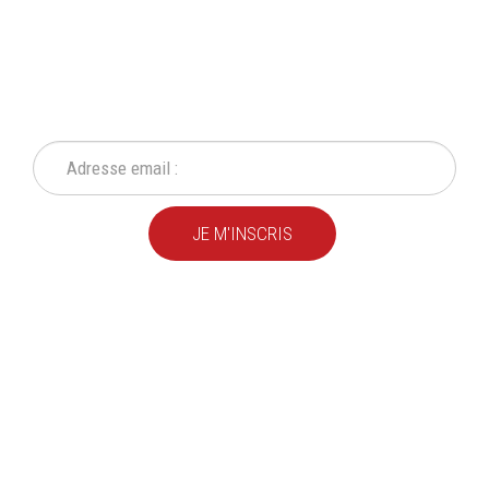
INSCRIVEZ-VOUS À NOTRE
NEWSLETTER
Ne ratez plus une seule de nos actions ou promotion !
JE M'INSCRIS
Depuis
plus de 20 ans
,
nous fournissons des
produits de qualité
pour le