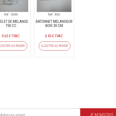
Ref : G650
Ref : B30
ELET DE MELANGE
BATONNET MELANGEUR
750 CC
BOIS 30 CM
0.63 € TVAC
0.45 € TVAC
JOUTER AU PANIER
AJOUTER AU PANIER
CRIVEZ-VOUS À NOTRE NEWSLE
Ne ratez plus une seule de nos actions ou promotion !
JE M'INSCRIS