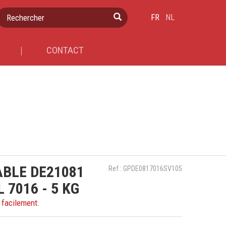
Rechercher
FR
NL
CONTACT
BLE DE21081
Ref : GPDE0817016SV105
 7016 - 5 KG
 facilement.