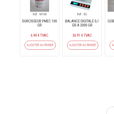
Ref : M100
Ref : B2
DURCISSEUR PMEC 100
BALANCE DIGITALE 0,1
GOB
GR
GR A 2000 GR
6.90 € TVAC
26.91 € TVAC
AJOUTER AU PANIER
AJOUTER AU PANIER
A
INS