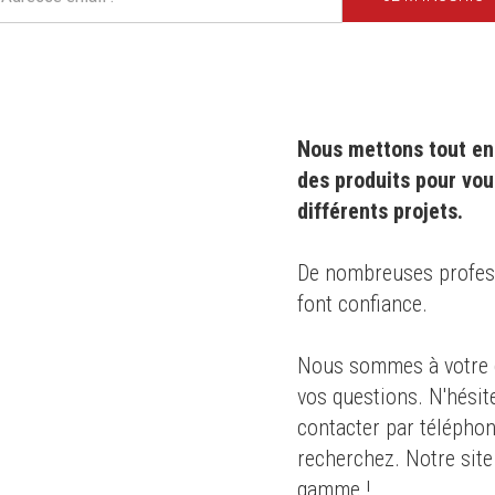
Nous mettons tout en 
des produits pour vou
différents projets.
0 ans
,
De nombreuses professi
font confiance.
s des
Nous sommes à votre d
té
pour le
vos questions. N'hésit
dustrie
contacter par téléphon
recherchez. Notre site
gamme !