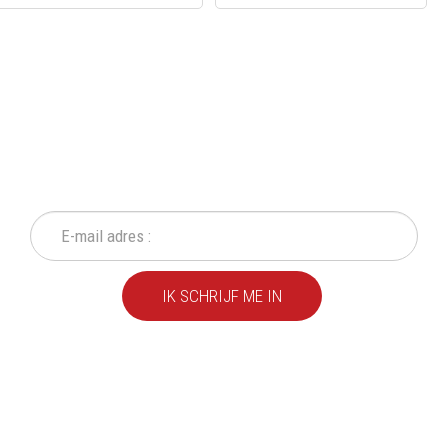
SCHRIJF IN OP ONZE
NIEUWSBRIEF
Mis geen enkele actie of aanbieding!
IK SCHRIJF ME IN
We leveren al ruim 20 jaar