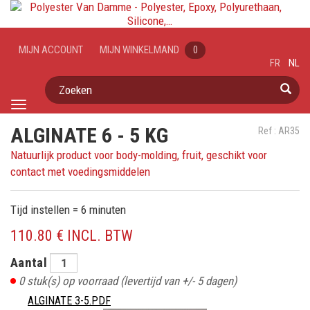
MIJN ACCOUNT
MIJN WINKELMAND
0
FR
NL
Zoeken
Toggle
navigation
ALGINATE 6 - 5 KG
Ref : AR35
Natuurlijk product voor body-molding, fruit, geschikt voor
contact met voedingsmiddelen
Tijd instellen = 6 minuten
110.80 € INCL. BTW
Aantal
0
stuk(s) op voorraad
(levertijd van +/- 5 dagen)
ALGINATE 3-5.PDF