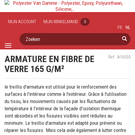
MIJN ACCOUNT
MIJN WINKELMAND
0
FR
NL
Zoeken
Toggle
navigation
ARMATURE EN FIBRE DE
Ref : A16550
VERRE 165 G/M²
le treillis d'armature est utilisé pour le renforcement des
surfaces à l'intérieur comme à l'extérieur. Grâce à l'utilisation
du tissu, les mouvements causés par les fluctuations de
température à l'intérieur de la façade d'isolation thermique
sont absorbés et les fissures visibles sont réduites au
minimum. Le treillis d'armature est adapté pour prévenir ou
réparer les fissures. Mais cela aide également à lutter contre