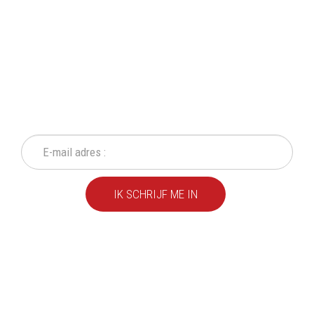
SCHRIJF IN OP ONZE
NIEUWSBRIEF
Mis geen enkele actie of aanbieding!
IK SCHRIJF ME IN
We leveren al ruim 20 jaar