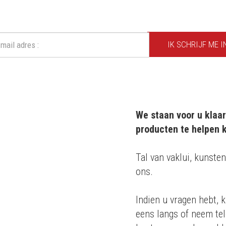
Mis geen enkele actie of aanbieding!
IK SCHRIJF ME I
We staan voor u klaar
producten te helpen k
m 20 jaar
Tal van vaklui, kunsten
ons.
roducten
Indien u vragen hebt, k
 en
eens langs of neem tel