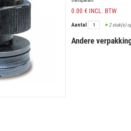
transparant
0.00 € INCL. BTW
Aantal
2
stuk(s) o
Andere verpakkin
CHRIJF IN OP ONZE NIEUWSBRI