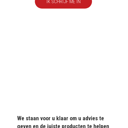
IK SCHRIJF ME IN
We leveren al ruim 20 jaar
kwaliteitsvolle producten
aan particulieren en
bedrijven.
We staan voor u klaar om u advies te
geven en de juiste producten te helpen