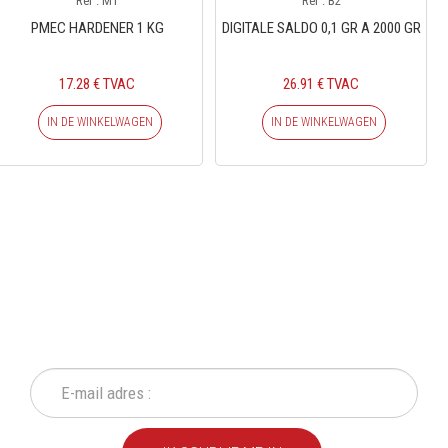
Ref : M1
Ref : B2
PMEC HARDENER 1 KG
DIGITALE SALDO 0,1 GR A 2000 GR
17.28 € TVAC
26.91 € TVAC
IN DE WINKELWAGEN
IN DE WINKELWAGEN
SCHRIJF IN OP ONZE
NIEUWSBRIEF
Mis geen enkele actie of aanbieding!