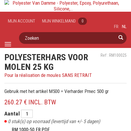
MIJN ACCOUNT
MIJN WINKELMAND
0
FR
NL
Zoeken
Toggle
navigation
POLYESTERHARS VOOR
Ref : RM100025
MOLEN 25 KG
Pour la réalisation de moules SANS RETRAIT
Gebruik met het artikel M500 = Verharder Pmec 500 gr
260.27 € INCL. BTW
Aantal
0
stuk(s) op voorraad
(levertijd van +/- 5 dagen)
RM 1000-50 FR.PDF