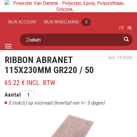
MIJN ACCOUNT
MIJN WINKELMAND
0
FR
NL
Zoeken
Toggle
navigation
RIBBON ABRANET
Ref : 1975595
115X230MM GR220 / 50
65.22 € INCL. BTW
Aantal
0
stuk(s) op voorraad
(levertijd van +/- 5 dagen)