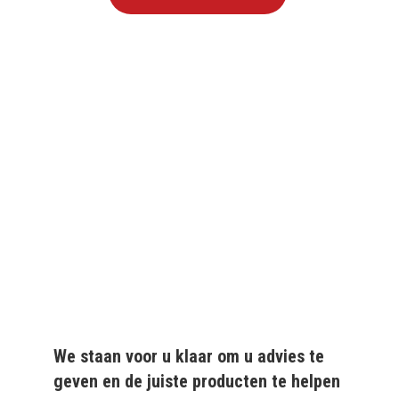
We leveren al ruim 20 jaar
kwaliteitsvolle producten
aan particulieren en
bedrijven.
We staan voor u klaar om u advies te
geven en de juiste producten te helpen