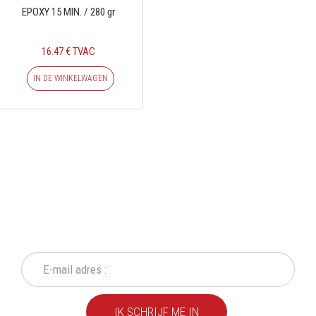
EPOXY 15 MIN. / 280 gr
16.47 € TVAC
IN DE WINKELWAGEN
SCHRIJF IN OP ONZE
NIEUWSBRIEF
Mis geen enkele actie of aanbieding!
IK SCHRIJF ME IN