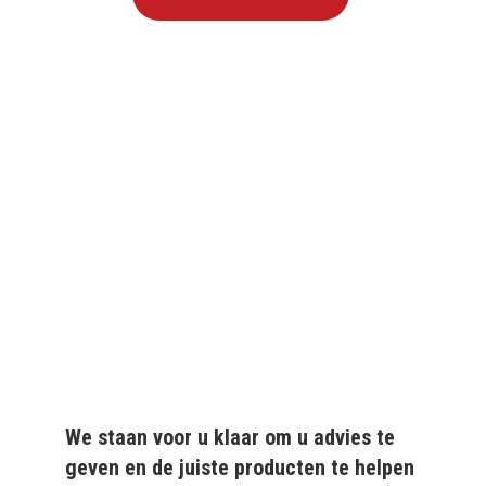
We leveren al ruim 20 jaar
kwaliteitsvolle producten
aan particulieren en
bedrijven.
We staan voor u klaar om u advies te
geven en de juiste producten te helpen