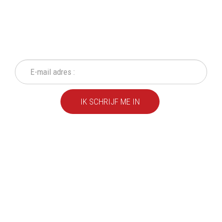
SCHRIJF IN OP ONZE
NIEUWSBRIEF
Mis geen enkele actie of aanbieding!
IK SCHRIJF ME IN
We leveren al ruim 20 jaar
kwaliteitsvolle producten
aan particulieren en