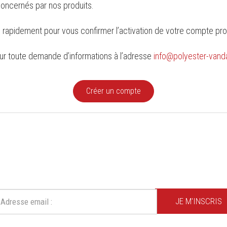
concernés par nos produits.
rapidement pour vous confirmer l’activation de votre compte prof
ur toute demande d’informations à l’adresse
info@polyester-va
Créer un compte
CRIVEZ-VOUS À NOTRE NEWSLE
Ne ratez plus une seule de nos actions ou promotion !
JE M'INSCRIS