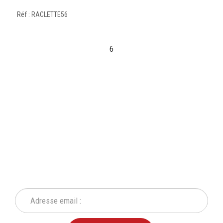
Réf : RACLETTE56
6
INSCRIVEZ-VOUS À NOTRE
NEWSLETTER
Ne ratez plus une seule de nos actions ou promotion !