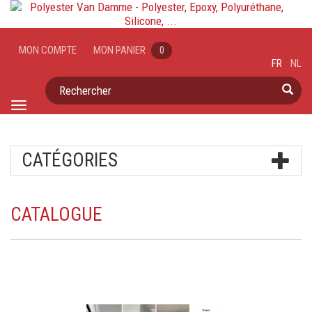
MON COMPTE
MON PANIER
0
FR
NL
Rechercher
Toggle
navigation
CATÉGORIES
CATALOGUE