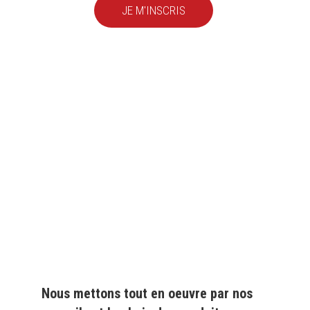
JE M'INSCRIS
Depuis
plus de 20 ans
,
nous fournissons des
produits de qualité
pour le
particulier
et l'
industrie
Nous mettons tout en oeuvre par nos