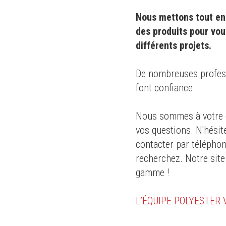
Nous mettons tout en 
des produits pour vou
différents projets.
0 ans
,
De nombreuses professi
font confiance.
s des
Nous sommes à votre d
té
pour le
vos questions. N'hésit
dustrie
contacter par téléphon
recherchez. Notre site
gamme !
L’ÉQUIPE POLYESTER