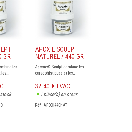
ULPT
APOXIE SCULPT
0 GR
NATUREL / 440 GR
ombine les
Apoxie® Sculpt combine les
les...
caractéristiques et les...
AC
32.40 € TVAC
 stock
1
pièce(s) en stock
NC
Réf : APOXI440NAT