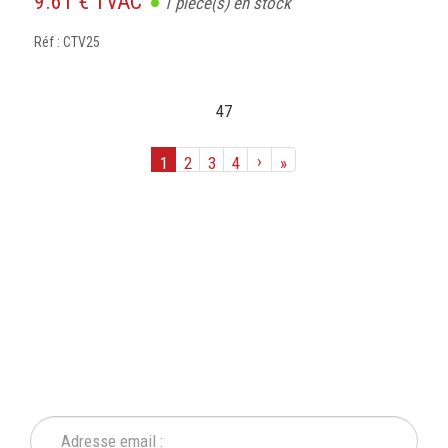
9.61 € TVAC
1
pièce(s) en stock
Réf : CTV25
47
›
1
2
3
4
»
INSCRIVEZ-VOUS À NOTRE
NEWSLETTER
Ne ratez plus une seule de nos actions ou promotion !