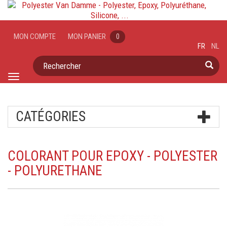
MON COMPTE
MON PANIER
0
FR
NL
Rechercher
Toggle
navigation
CATÉGORIES
COLORANT POUR EPOXY - POLYESTER
- POLYURETHANE