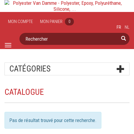
MON COMPTE
MON PANIER
0
FR
NL
Rechercher
Toggle
navigation
CATÉGORIES
CATALOGUE
Pas de résultat trouvé pour cette recherche.