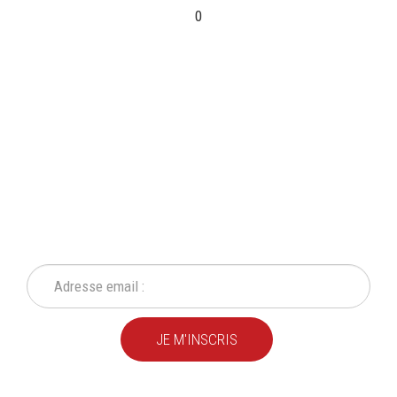
0
INSCRIVEZ-VOUS À NOTRE
NEWSLETTER
Ne ratez plus une seule de nos actions ou promotion !
JE M'INSCRIS