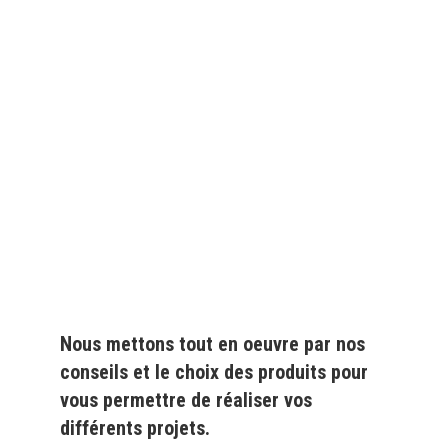
Depuis
plus de 20 ans
,
nous fournissons des
produits de qualité
pour le
particulier
et l'
industrie
Nous mettons tout en oeuvre par nos
conseils et le choix des produits pour
vous permettre de réaliser vos
différents projets.