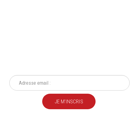
INSCRIVEZ-VOUS À NOTRE
NEWSLETTER
Ne ratez plus une seule de nos actions ou promotion !
JE M'INSCRIS