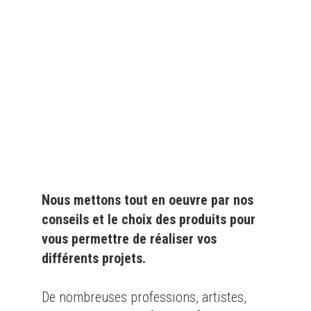
Depuis
plus de 20 ans
,
nous fournissons des
produits de qualité
pour le
particulier
et l'
industrie
Nous mettons tout en oeuvre par nos
conseils et le choix des produits pour
vous permettre de réaliser vos
différents projets.
De nombreuses professions, artistes,