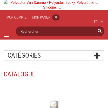
MON COMPTE
MON PANIER
0
FR
NL
Rechercher
Toggle
navigation
CATÉGORIES
CATALOGUE