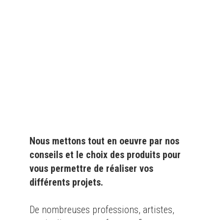
Depuis
plus de 20 ans
,
nous fournissons des
produits de qualité
pour le
particulier
et l'
industrie
Nous mettons tout en oeuvre par nos
conseils et le choix des produits pour
vous permettre de réaliser vos
différents projets.
De nombreuses professions, artistes,