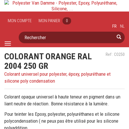
MON COMPTE
MON PANIER
0
FR
NL
Rechercher
Toggle
navigation
COLORANT ORANGE RAL
Ref : CO250
2004 250 GR
Colorant universel pour polyester, époxy, polyuréthane et
silicone poly condensation
Colorant opaque universel à haute teneur en pigment dans un
liant neutre de réaction. Bonne résistance à la lumière.
Pour teinter les Epoxy, polyester, polyuréthanes et le silicone
polycondensation ( ne peux pas être utilisé pour les silicone
polyaddition.