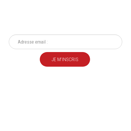
INSCRIVEZ-VOUS À NOTRE
NEWSLETTER
Ne ratez plus une seule de nos actions ou promotion !
JE M'INSCRIS
Depuis
plus de 20 ans
,
nous fournissons des
produits de qualité
pour le