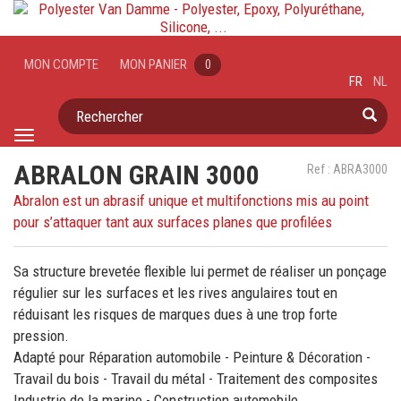
MON COMPTE
MON PANIER
0
FR
NL
Rechercher
Toggle
navigation
ABRALON GRAIN 3000
Ref : ABRA3000
Abralon est un abrasif unique et multifonctions mis au point
pour s’attaquer tant aux surfaces planes que profilées
Sa structure brevetée flexible lui permet de réaliser un ponçage
régulier sur les surfaces et les rives angulaires tout en
réduisant les risques de marques dues à une trop forte
pression.
Adapté pour Réparation automobile - Peinture & Décoration -
Travail du bois - Travail du métal - Traitement des composites
Industrie de la marine - Construction automobile