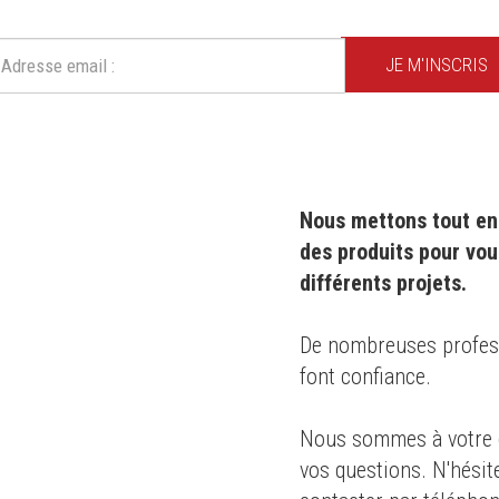
Ne ratez plus une seule de nos actions ou promotion !
JE M'INSCRIS
Nous mettons tout en 
des produits pour vou
différents projets.
0 ans
,
De nombreuses professi
font confiance.
s des
Nous sommes à votre d
té
pour le
vos questions. N'hésit