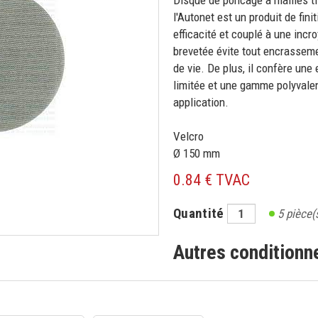
Disque de poncage à mailles t
l'Autonet est un produit de fini
efficacité et couplé à une incr
brevetée évite tout encrasseme
de vie. De plus, il confère une 
limitée et une gamme polyvalen
application.
Velcro
Ø 150 mm
0.84 € TVAC
Quantité
5
pièce(
Autres condition