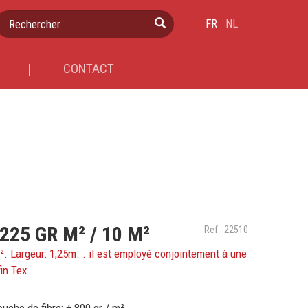
Rechercher
FR
NL
CONTACT
225 GR M² / 10 M²
Ref : 22510
². Largeur: 1,25m. . il est employé conjointement à une
fin Tex