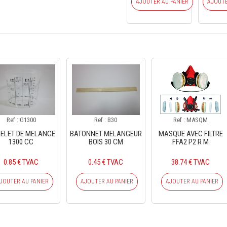
AJOUTER AU PANIER
AJOUTE
Ref : G1300
Ref : B30
Ref : MASQM
ELET DE MELANGE
BATONNET MELANGEUR
MASQUE AVEC FILTRE
1300 CC
BOIS 30 CM
FFA2 P2 R M
0.85 € TVAC
0.45 € TVAC
38.74 € TVAC
JOUTER AU PANIER
AJOUTER AU PANIER
AJOUTER AU PANIER