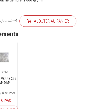
che de fibre: ± 800 gr / m²
s) en stock
AJOUTER AU PANIER
nements
 : 2255
E VERRE 225
M² 5 M²
(s) en stock
6 € TVAC