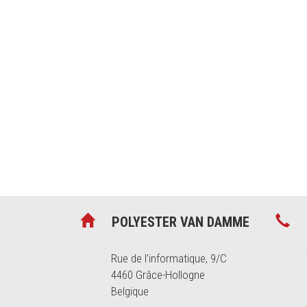
nous fournisson
produits de quali
particulier
et l'
in
POLYESTER VAN DAMME
Rue de l’informatique, 9/C
4460 Grâce-Hollogne
Belgique