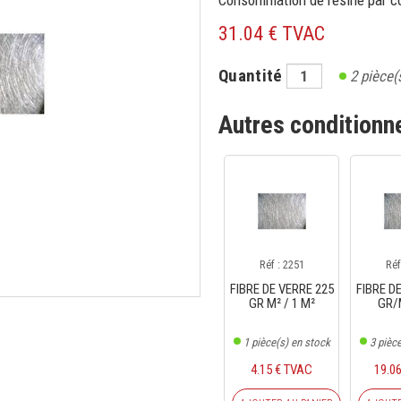
Consommation de résine par cou
31.04 € TVAC
Quantité
2
pièce(
Autres condition
Réf : 2251
Réf
FIBRE DE VERRE 225
FIBRE D
GR M² / 1 M²
GR/
1
pièce(s) en stock
3
pièce
4.15 € TVAC
19.0