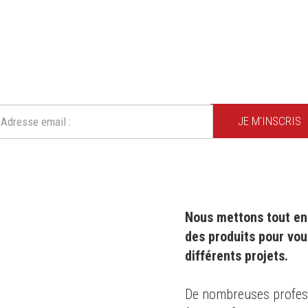
CRIVEZ-VOUS À NOTRE NEWSLE
Ne ratez plus une seule de nos actions ou promotion !
JE M'INSCRIS
Nous mettons tout en 
des produits pour vou
différents projets.
0 ans
,
De nombreuses professi