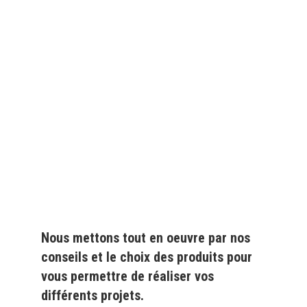
Depuis
plus de 20 ans
,
nous fournissons des
produits de qualité
pour le
particulier
et l'
industrie
Nous mettons tout en oeuvre par nos
conseils et le choix des produits pour
vous permettre de réaliser vos
différents projets.