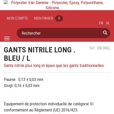
MON COMPTE
MON PANIER
0
FR
NL
Rechercher
Toggle
navigation
GANTS NITRILE LONG .
Ref : GNLONGL
BLEU / L
Gants nitrile plus long et épais que les gants traditionnelles
Paume : 0,13 ± 0,03 mm
Doigt: 0,16 ± 0,03 mm
Équipement de protection individuelle de catégorie III
conformément au Règlement (UE) 2016/425.