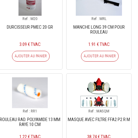
Ref : M20
Ref : MRL
DURCISSEUR PMEC 20 GR
MANCHE LONG 39 CM POUR
ROULEAU
3.09 € TVAC
1.91 € TVAC
AJOUTER AU PANIER
AJOUTER AU PANIER
Ref : RR1
Ref : MASQM
ROULEAU RAD. POLYAMIDE 13 MM
MASQUE AVEC FILTRE FFA2 P2 R M
RAYE 10 CM
1.22 € TVAC
38.74 € TVAC