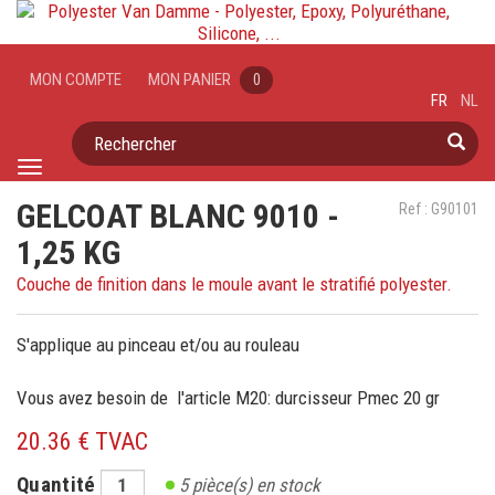
MON COMPTE
MON PANIER
0
FR
NL
Rechercher
Toggle
navigation
GELCOAT BLANC 9010 -
Ref : G90101
1,25 KG
Couche de finition dans le moule avant le stratifié polyester.
S'applique au pinceau et/ou au rouleau
Vous avez besoin de l'article M20: durcisseur Pmec 20 gr
20.36 € TVAC
Quantité
5
pièce(s) en stock