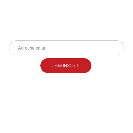
INSCRIVEZ-VOUS À NOTRE
NEWSLETTER
Ne ratez plus une seule de nos actions ou promotion !
JE M'INSCRIS
Depuis
plus de 20 ans
,
nous fournissons des