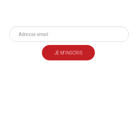
NEWSLETTER
Ne ratez plus une seule de nos actions ou promotion !
JE M'INSCRIS
Depuis
plus de 20 ans
,
nous fournissons des
produits de qualité
pour le