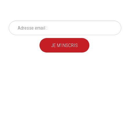
NEWSLETTER
Ne ratez plus une seule de nos actions ou promotion !
JE M'INSCRIS
Depuis
plus de 20 ans
,
nous fournissons des
produits de qualité
pour le
particulier
et l'
industrie