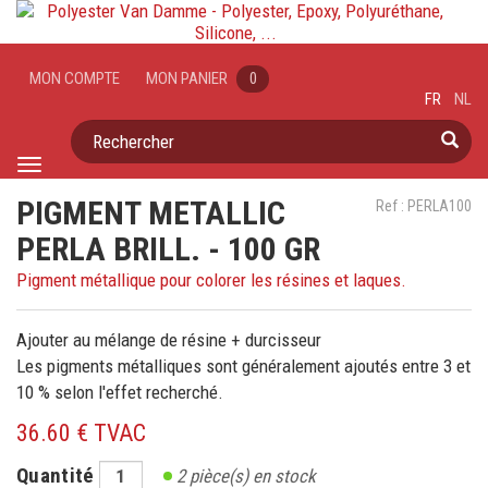
MON COMPTE
MON PANIER
0
FR
NL
Rechercher
Toggle
navigation
PIGMENT METALLIC
Ref : PERLA100
PERLA BRILL. - 100 GR
Pigment métallique pour colorer les résines et laques.
Ajouter au mélange de résine + durcisseur
Les pigments métalliques sont généralement ajoutés entre 3 et
10 % selon l'effet recherché.
36.60 € TVAC
Quantité
2
pièce(s) en stock