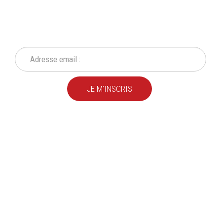
NEWSLETTER
Ne ratez plus une seule de nos actions ou promotion !
JE M'INSCRIS
Depuis
plus de 20 ans
,
nous fournissons des
produits de qualité
pour le