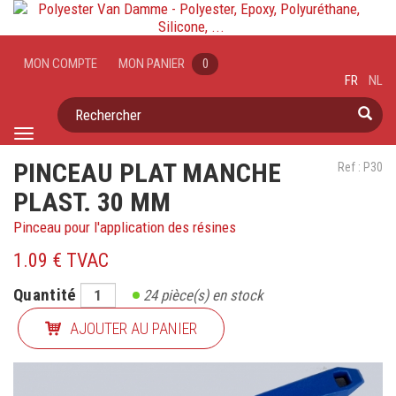
MON COMPTE
MON PANIER
0
FR
NL
Rechercher
Toggle
navigation
PINCEAU PLAT MANCHE
Ref : P30
PLAST. 30 MM
Pinceau pour l'application des résines
1.09 € TVAC
Quantité
24
pièce(s) en stock
AJOUTER AU PANIER