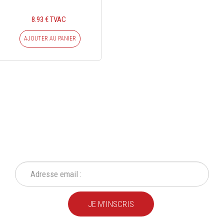
8.93 € TVAC
AJOUTER AU PANIER
INSCRIVEZ-VOUS À NOTRE
NEWSLETTER
Ne ratez plus une seule de nos actions ou promotion !
JE M'INSCRIS