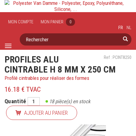
MON COMPTE
MON PANIER
0
FR
NL
Rechercher
Toggle
navigation
PROFILES ALU
Ref : PCINT8250
CINTRABLE H 8 MM X 250 CM
Profilé cintrables pour réaliser des formes
16.18 € TVAC
Quantité
18
pièce(s) en stock
AJOUTER AU PANIER