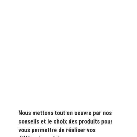
Depuis
plus de 20 ans
,
nous fournissons des
produits de qualité
pour le
particulier
et l'
industrie
Nous mettons tout en oeuvre par nos
conseils et le choix des produits pour
vous permettre de réaliser vos