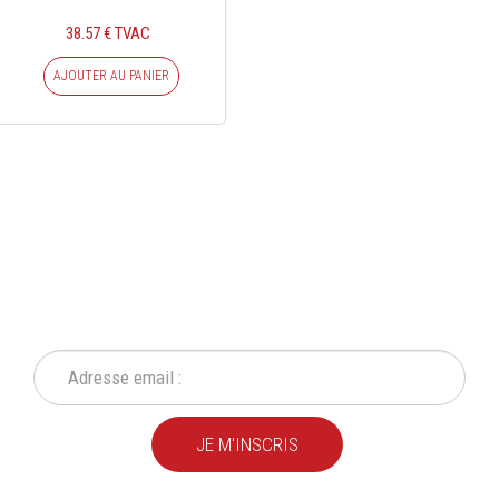
38.57 € TVAC
AJOUTER AU PANIER
INSCRIVEZ-VOUS À NOTRE
NEWSLETTER
Ne ratez plus une seule de nos actions ou promotion !
JE M'INSCRIS