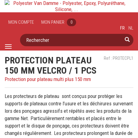
MON COMPTE
MON PANIER
0
FR
NL
Rechercher
Toggle
navigation
PROTECTION PLATEAU
Ref : PROTECPL1
150 MM VELCRO / 1 PCS
Protection pour plateau multi plus 150 mm
Les protecteurs de plateau sont conçus pour protéger les
supports de plateaux contre l’usure et les déchirures survenant
lors des ponçages agressifs et répétés avec les produits de la
gamme Net. Particulièrement rentables et placés entre le
support et le disque de ponçage, ces protecteurs doivent être
changés régulièrement. Les protecteurs prolongent la durée de