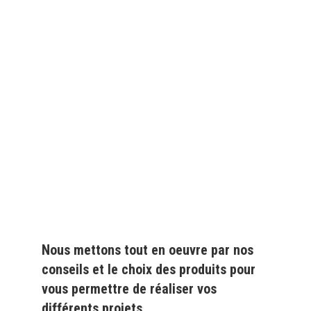
Depuis
plus de 20 ans
,
nous fournissons des
produits de qualité
pour le
particulier
et l'
industrie
Nous mettons tout en oeuvre par nos
conseils et le choix des produits pour
vous permettre de réaliser vos
différents projets.