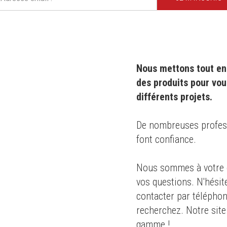
Nous mettons tout en 
des produits pour vou
différents projets.
0 ans
,
De nombreuses professi
font confiance.
s des
Nous sommes à votre d
té
pour le
vos questions. N'hésit
dustrie
contacter par téléphon
recherchez. Notre site
gamme !