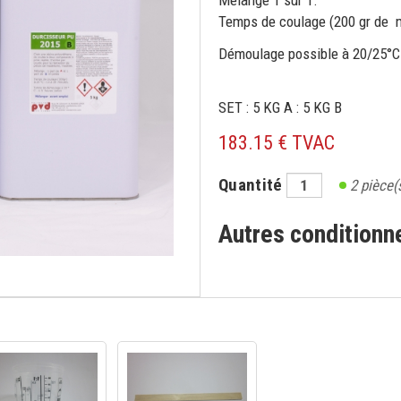
Mélange 1 sur 1.
Temps de coulage (200 gr de 
Démoulage possible à 
SET : 5 KG A : 5 KG B
183.15 € TVAC
Quantité
2
pièce(
Autres condition