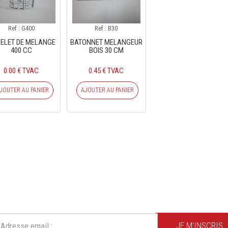
Ref : G400
Ref : B30
ELET DE MELANGE
BATONNET MELANGEUR
400 CC
BOIS 30 CM
0.00 € TVAC
0.45 € TVAC
JOUTER AU PANIER
AJOUTER AU PANIER
CRIVEZ-VOUS À NOTRE NEWSLE
Ne ratez plus une seule de nos actions ou promotion !
JE M'INSCRIS