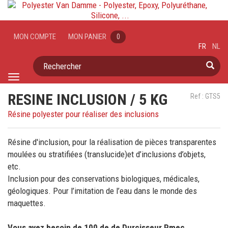
MON COMPTE
MON PANIER
0
FR
NL
Rechercher
Toggle
navigation
RESINE INCLUSION / 5 KG
Ref : GTS5
Résine polyester pour réaliser des inclusions
Résine d'inclusion, pour la réalisation de pièces transparentes
moulées ou stratifiées (translucide)et d’inclusions d’objets,
etc.
Inclusion pour des conservations biologiques, médicales,
géologiques. Pour l’imitation de l’eau dans le monde des
maquettes.
Vous avez besoin de 100 de de Durcisseur Pmec