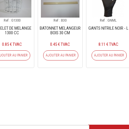
Ref : G1300
Ref : B30
Ref : GNML
ELET DE MELANGE
BATONNET MELANGEUR
GANTS NITRILE NOIR - L
1300 CC
BOIS 30 CM
0.85 € TVAC
0.45 € TVAC
8.11 € TVAC
JOUTER AU PANIER
AJOUTER AU PANIER
AJOUTER AU PANIER
CRIVEZ-VOUS À NOTRE NEWSLE
Ne ratez plus une seule de nos actions ou promotion !