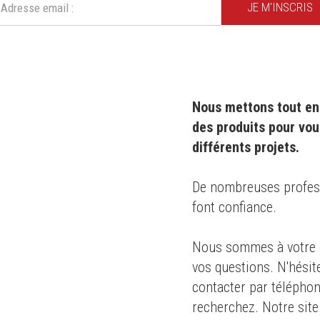
JE M'INSCRIS
Nous mettons tout en 
des produits pour vou
différents projets.
0 ans
,
De nombreuses professi
font confiance.
s des
Nous sommes à votre d
té
pour le
vos questions. N'hésit
dustrie
contacter par téléphon
recherchez. Notre site