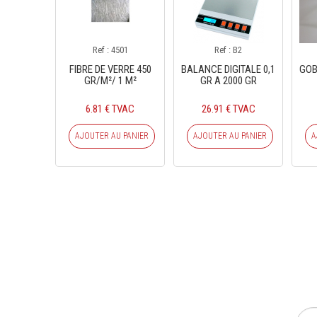
Ref : 4501
Ref : B2
FIBRE DE VERRE 450
BALANCE DIGITALE 0,1
GOB
GR/M²/ 1 M²
GR A 2000 GR
6.81 € TVAC
26.91 € TVAC
AJOUTER AU PANIER
AJOUTER AU PANIER
A
INS