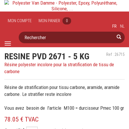
MON COMPTE
MON PANIER
0
FR
NL
Rechercher
Toggle
navigation
RESINE PVD 2671 - 5 KG
Ref : 26715
Résine polyester incolore pour la stratification de tissu de
carbone
Résine de stratification pour tissu carbone, aramide, aramide
carbone. Le stratifier reste incolore
Vous avez besoin de l'article M100 = durcisseur Pmec 100 gr
78.05 € TVAC