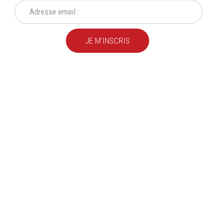
JE M'INSCRIS
Depuis
plus de 20 ans
,
nous fournissons des
produits de qualité
pour le
particulier
et l'
industrie