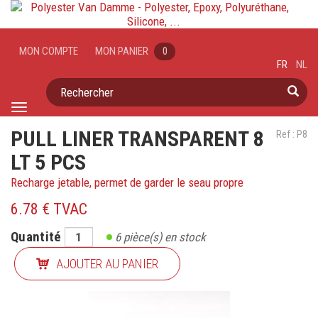
MON COMPTE
MON PANIER
0
FR
NL
Rechercher
Toggle
navigation
PULL LINER TRANSPARENT 8
Ref : P8
LT 5 PCS
Recharge jetable, permet de garder le seau propre
6.78 € TVAC
Quantité
6
pièce(s) en stock
AJOUTER AU PANIER