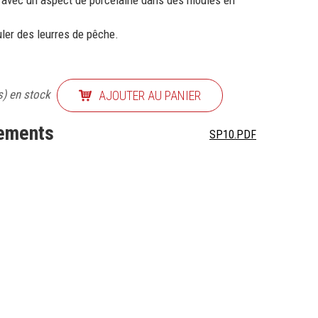
s avec un aspect de porcelaine dans des moules en
ler des leurres de pêche.
s) en stock
AJOUTER AU PANIER
nements
SP10.PDF
TTER