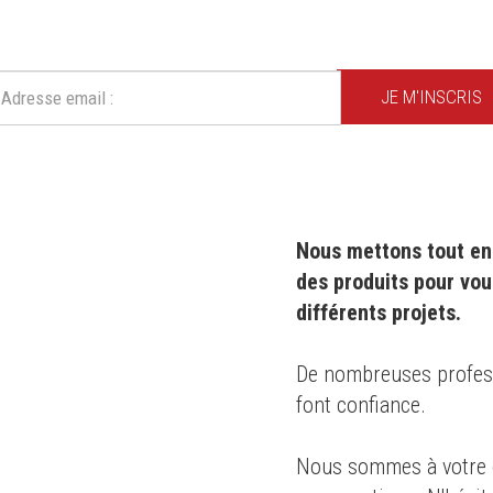
Ne ratez plus une seule de nos actions ou promotion !
JE M'INSCRIS
Nous mettons tout en 
des produits pour vou
différents projets.
0 ans
,
De nombreuses professi
font confiance.
s des
Nous sommes à votre d
té
pour le