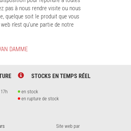
isposition pour répondre à toutes
ez pas à nous rendre visite ou nous
e, quelque soit le produit que vous
 web n'est qu'une partie de notre
 VAN DAMME
TURE
STOCKS EN TEMPS RÉEL
 17h
en stock
en rupture de stock
urs
Site web par