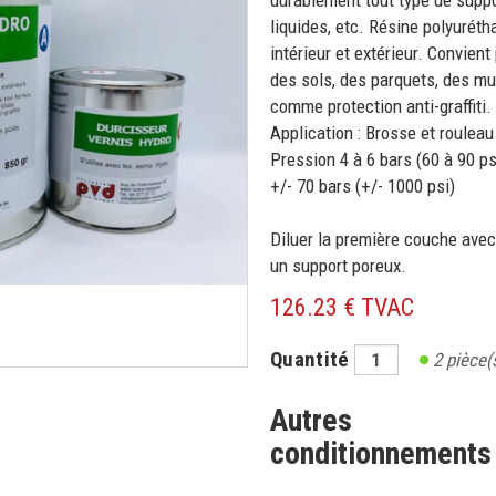
durablement tout type de suppor
liquides, etc. Résine polyuré
intérieur et extérieur. Convient
des sols, des parquets, des murs
comme protection anti-graffiti.
Application : Brosse et roulea
Pression 4 à 6 bars (60 à 90 psi
+/- 70 bars (+/- 1000 psi)
Diluer la première couche ave
un support poreux.
126.23 € TVAC
Quantité
2
pièce(
Autres
conditionnements