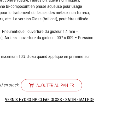
t contre l’usure, l’abrasion, agents chimiques,
thane bi-composant en phase aqueuse pour usage
 pour le traitement de l’acier, des métaux non ferreux,
, etc. La version Gloss (brillant), peut être utilisée
u. Pneumatique : ouverture du gicleur 1,4 mm –
), Airless : ouverture du gicleur : 007 à 009 – Pression
c maximum 10% d’eau quand appliqué en primaire sur
s) en stock
AJOUTER AU PANIER
VERNIS HYDRO HP CLEAR GLOSS - SATIN - MAT.PDF