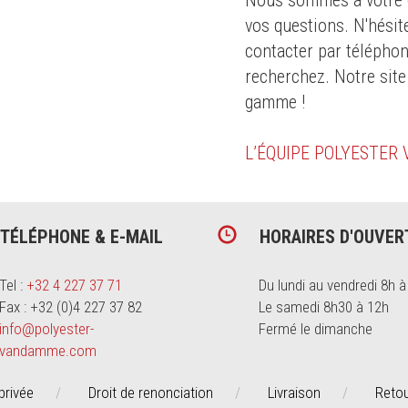
Nous sommes à votre d
té
pour le
vos questions. N'hésit
dustrie
contacter par téléphon
recherchez. Notre site
gamme !
L’ÉQUIPE POLYESTER
TÉLÉPHONE & E-MAIL
HORAIRES D'OUVER
Tel :
+32 4 227 37 71
Du lundi au vendredi 8h à
Fax : +32 (0)4 227 37 82
Le samedi 8h30 à 12h
info@polyester-
Fermé le dimanche
vandamme.com
privée
Droit de renonciation
Livraison
Reto