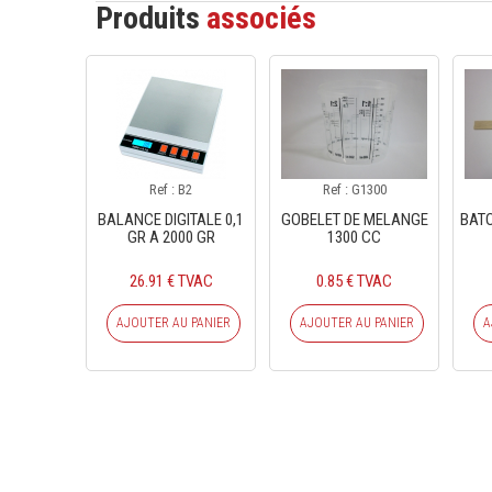
Produits
associés
Ref : B2
Ref : G1300
BALANCE DIGITALE 0,1
GOBELET DE MELANGE
BAT
GR A 2000 GR
1300 CC
26.91 € TVAC
0.85 € TVAC
AJOUTER AU PANIER
AJOUTER AU PANIER
A