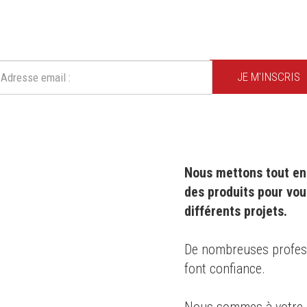
CRIVEZ-VOUS À NOTRE NEWSLE
Ne ratez plus une seule de nos actions ou promotion !
JE M'INSCRIS
Nous mettons tout en 
des produits pour vou
différents projets.
0 ans
,
De nombreuses professi
font confiance.
s des