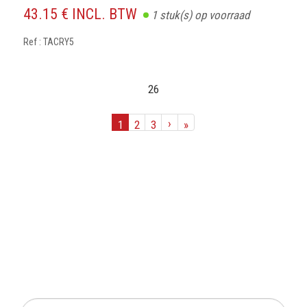
43.15 € INCL. BTW
1
stuk(s) op voorraad
Ref : TACRY5
26
›
1
2
3
»
SCHRIJF IN OP ONZE
NIEUWSBRIEF
Mis geen enkele actie of aanbieding!