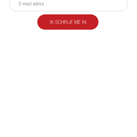
IK SCHRIJF ME IN
We leveren al ruim 20 jaar
kwaliteitsvolle producten
aan particulieren en
bedrijven.