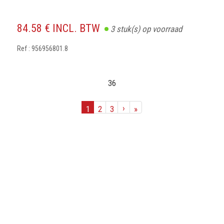
84.58 € INCL. BTW
3
stuk(s) op voorraad
Ref : 956956801.8
36
›
1
2
3
»
SCHRIJF IN OP ONZE
NIEUWSBRIEF
Mis geen enkele actie of aanbieding!