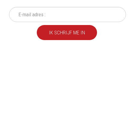
IK SCHRIJF ME IN
We leveren al ruim 20 jaar
kwaliteitsvolle producten
aan particulieren en
bedrijven.