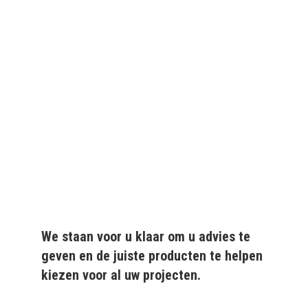
We leveren al ruim 20 jaar
kwaliteitsvolle producten
aan particulieren en
bedrijven.
We staan voor u klaar om u advies te
geven en de juiste producten te helpen
kiezen voor al uw projecten.