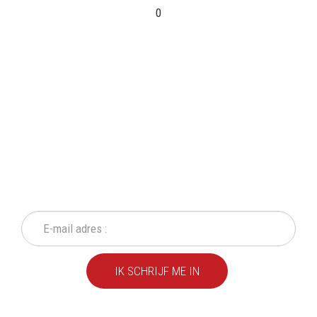
0
SCHRIJF IN OP ONZE
NIEUWSBRIEF
Mis geen enkele actie of aanbieding!
IK SCHRIJF ME IN