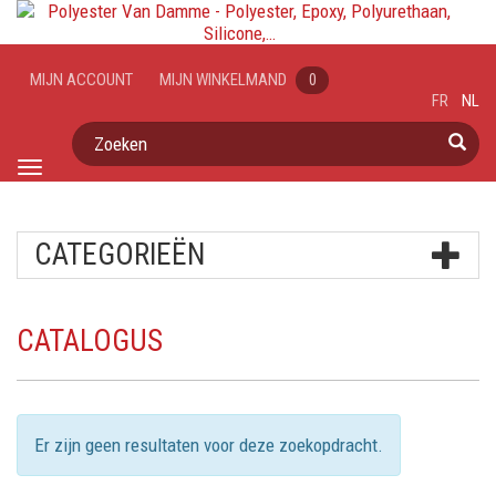
MIJN ACCOUNT
MIJN WINKELMAND
0
FR
NL
Zoeken
Toggle
navigation
CATEGORIEËN
CATALOGUS
Er zijn geen resultaten voor deze zoekopdracht.