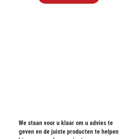
We leveren al ruim 20 jaar
kwaliteitsvolle producten
aan particulieren en
bedrijven.
We staan voor u klaar om u advies te
geven en de juiste producten te helpen