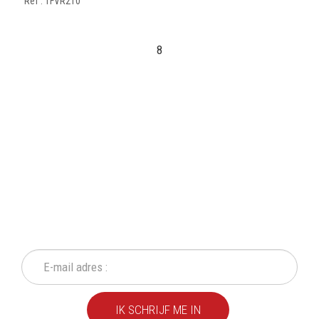
Ref : TFVR210
8
SCHRIJF IN OP ONZE
NIEUWSBRIEF
Mis geen enkele actie of aanbieding!
IK SCHRIJF ME IN