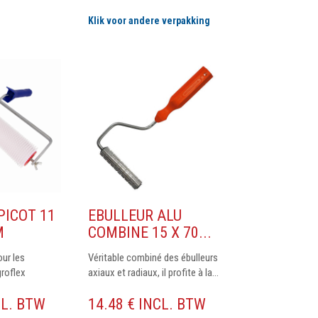
Klik voor andere verpakking
PICOT 11
EBULLEUR ALU
M
COMBINE 15 X 70...
our les
Véritable combiné des ébulleurs
groflex
axiaux et radiaux, il profite à la...
CL. BTW
14.48 € INCL. BTW