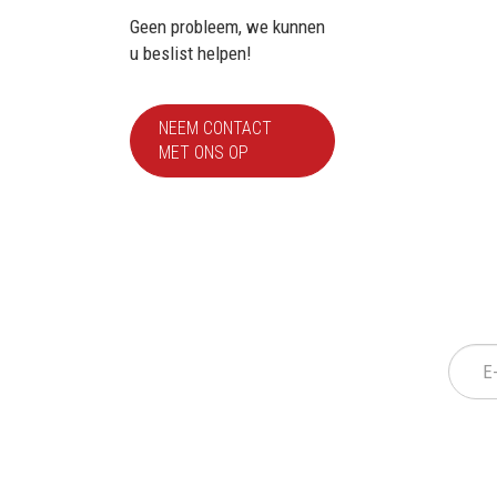
Geen probleem, we kunnen
u beslist helpen!
NEEM CONTACT
MET ONS OP
S