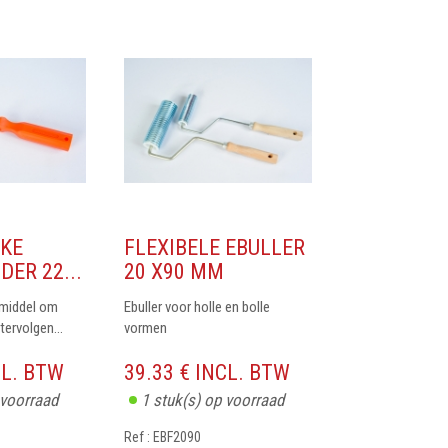
KE
FLEXIBELE EBULLER
ER 22...
20 X90 MM
pmiddel om
Ebuller voor holle en bolle
tervolgen...
vormen
CL. BTW
39.33 € INCL. BTW
 voorraad
1
stuk(s) op voorraad
Ref : EBF2090