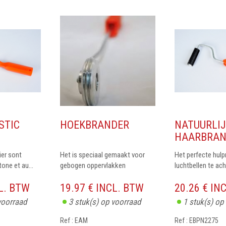
STIC
HOEKBRANDER
NATUURLIJ
HAARBRAND
ier sont
Het is speciaal gemaakt voor
Het perfecte hul
tone et au...
gebogen oppervlakken
luchtbellen te ach
CL. BTW
19.97 € INCL. BTW
20.26 € IN
voorraad
3
stuk(s) op voorraad
1
stuk(s) op
Ref : EAM
Ref : EBPN2275