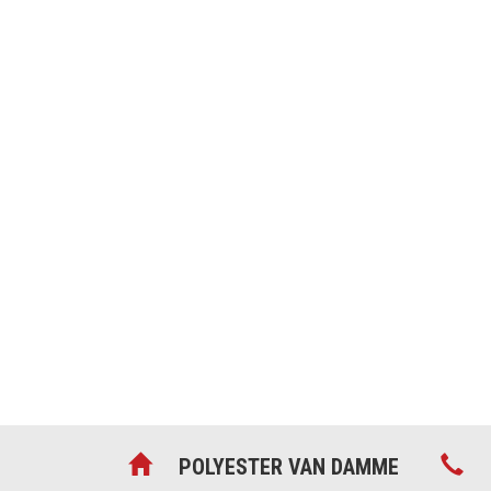
We leveren al rui
kwaliteitsvolle p
aan particulieren
bedrijven.
POLYESTER VAN DAMME