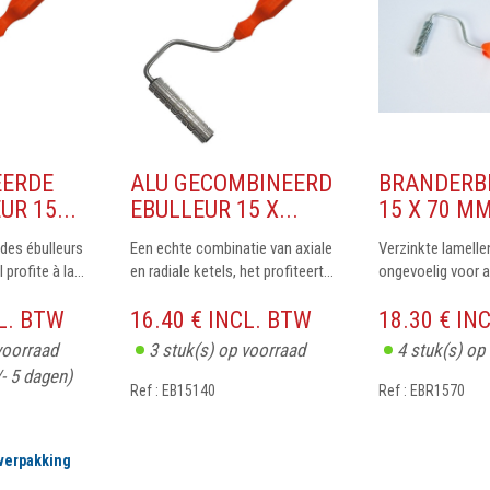
EERDE
ALU GECOMBINEERD
BRANDERB
UR 15...
EBULLEUR 15 X...
15 X 70 M
des ébulleurs
Een echte combinatie van axiale
Verzinkte lamellen
 profite à la...
en radiale ketels, het profiteert...
ongevoelig voor a
CL. BTW
16.40 € INCL. BTW
18.30 € IN
voorraad
3
stuk(s) op voorraad
4
stuk(s) op
/- 5 dagen)
Ref : EB15140
Ref : EBR1570
 verpakking