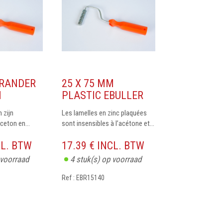
RANDER
25 X 75 MM
M
PLASTIC EBULLER
 zijn
Les lamelles en zinc plaquées
ceton en...
sont insensibles à l’acétone et...
CL. BTW
17.39 € INCL. BTW
 voorraad
4
stuk(s) op voorraad
Ref : EBR15140