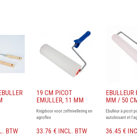
EBULLER
19 CM PICOT
EBULLEUR 
M
EMULLER, 11 MM
MM / 50 C
Knijpboor voor zelfnivellering en
Ebulleur à picot p
agroflex
autolissant et l'a
CL. BTW
33.76 € INCL. BTW
36.45 € IN