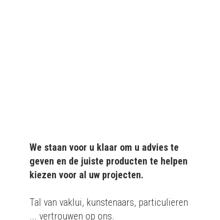
We leveren al ruim 20 jaar
kwaliteitsvolle producten
aan particulieren en
bedrijven.
We staan voor u klaar om u advies te
geven en de juiste producten te helpen
kiezen voor al uw projecten.
Tal van vaklui, kunstenaars, particulieren
... vertrouwen op ons.