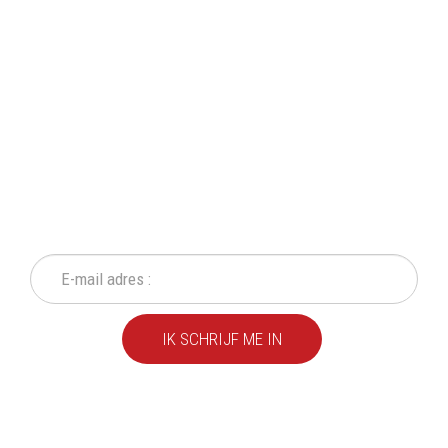
SCHRIJF IN OP ONZE
NIEUWSBRIEF
Mis geen enkele actie of aanbieding!
IK SCHRIJF ME IN