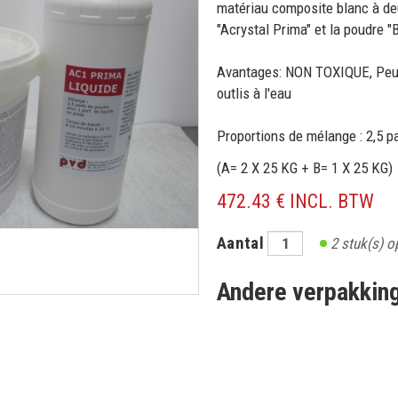
matériau composite blanc à de
"Acrystal Prima" et la poudre "
Avantages: NON TOXIQUE, Peu d
outlis à l'eau
Proportions de mélange : 2,5 p
(A= 2 X 25 KG + B= 1 X 25 KG)
472.43 € INCL. BTW
Aantal
2
stuk(s) o
Andere verpakkin