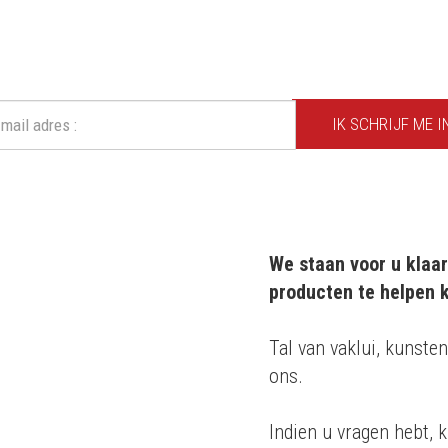
CHRIJF IN OP ONZE NIEUWSBRI
Mis geen enkele actie of aanbieding!
IK SCHRIJF ME I
We staan voor u klaar
producten te helpen k
m 20 jaar
Tal van vaklui, kunsten
ons.
roducten
Indien u vragen hebt, k