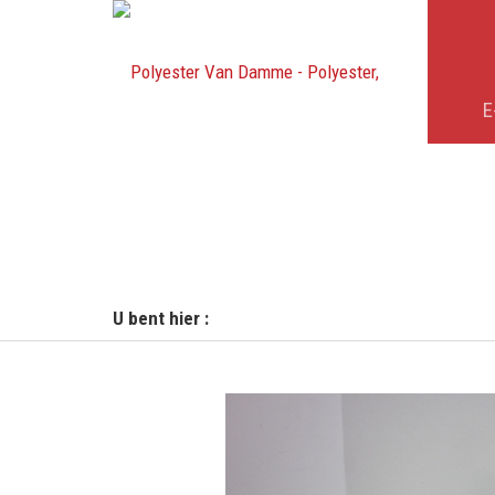
E
U bent hier :