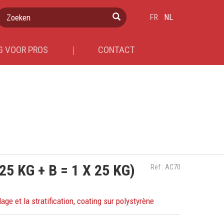
Zoeken
FR
NL
 VOOR PROS
CONTACT
25 KG + B = 1 X 25 KG)
Ref : AC70
ge et la stratification, coating sur polystyrène