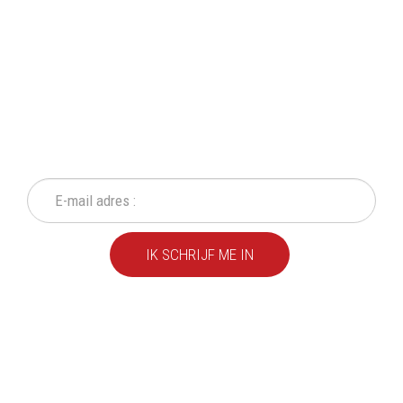
SCHRIJF IN OP ONZE
NIEUWSBRIEF
Mis geen enkele actie of aanbieding!
IK SCHRIJF ME IN
We leveren al ruim 20 jaar