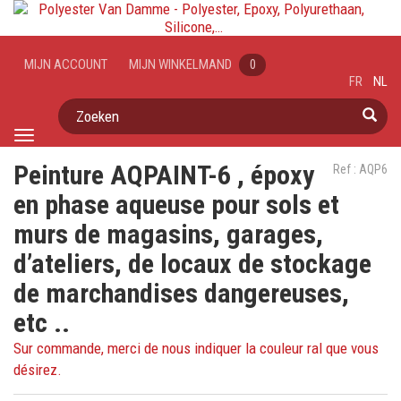
MIJN ACCOUNT
MIJN WINKELMAND
0
FR
NL
Zoeken
Toggle
navigation
Peinture AQPAINT-6 , époxy
Ref : AQP6
en phase aqueuse pour sols et
murs de magasins, garages,
d’ateliers, de locaux de stockage
de marchandises dangereuses,
etc ..
Sur commande, merci de nous indiquer la couleur ral que vous
désirez.