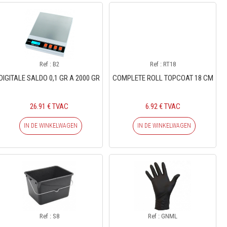
Ref : B2
Ref : RT18
DIGITALE SALDO 0,1 GR A 2000 GR
COMPLETE ROLL TOPCOAT 18 CM
26.91 € TVAC
6.92 € TVAC
IN DE WINKELWAGEN
IN DE WINKELWAGEN
Ref : S8
Ref : GNML