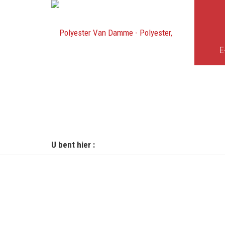
E
U bent hier :