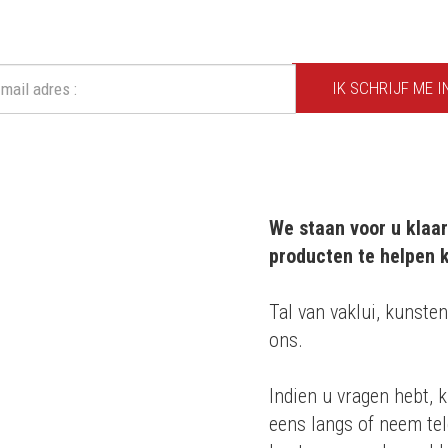
Mis geen enkele actie of aanbieding!
IK SCHRIJF ME I
We staan voor u klaar
producten te helpen k
m 20 jaar
Tal van vaklui, kunsten
ons.
roducten
Indien u vragen hebt, k
 en
eens langs of neem tel