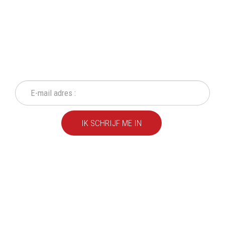
SCHRIJF IN OP ONZE
NIEUWSBRIEF
Mis geen enkele actie of aanbieding!
IK SCHRIJF ME IN
We leveren al ruim 20 jaar
kwaliteitsvolle producten