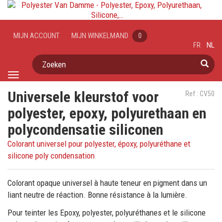
MIJN ACCOUNT
MIJN WINKELMAND
0
FR
NL
Zoeken
Toggle
navigation
Universele kleurstof voor
Ref : CV50
polyester, epoxy, polyurethaan en
polycondensatie siliconen
Colorant universel pour polyester, époxy, polyuréthane et
silicone poly condensation
Colorant opaque universel à haute teneur en pigment dans un
liant neutre de réaction. Bonne résistance à la lumière.
Pour teinter les Epoxy, polyester, polyuréthanes et le silicone