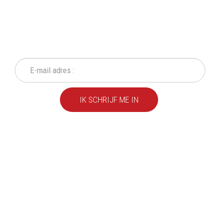
SCHRIJF IN OP ONZE
NIEUWSBRIEF
Mis geen enkele actie of aanbieding!
IK SCHRIJF ME IN
We leveren al ruim 20 jaar
kwaliteitsvolle producten
aan particulieren en