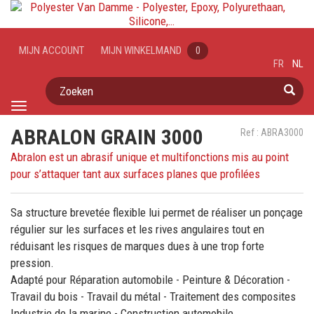
MIJN ACCOUNT
MIJN WINKELMAND
0
FR
NL
Zoeken
Toggle
navigation
ABRALON GRAIN 3000
Ref : ABRA3000
Abralon est un abrasif unique et multifonctions mis au point
pour s’attaquer tant aux surfaces planes que profilées
Sa structure brevetée flexible lui permet de réaliser un ponçage
régulier sur les surfaces et les rives angulaires tout en
réduisant les risques de marques dues à une trop forte
pression.
Adapté pour Réparation automobile - Peinture & Décoration -
Travail du bois - Travail du métal - Traitement des composites
Industrie de la marine - Construction automobile