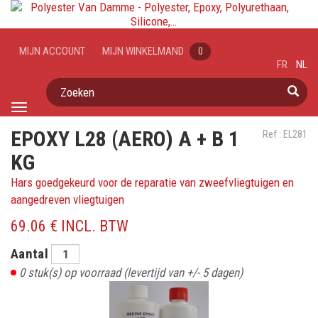
MIJN ACCOUNT
MIJN WINKELMAND
0
FR
NL
Zoeken
Toggle
navigation
EPOXY L28 (AERO) A + B 1
Ref : EL281
KG
Hars goedgekeurd voor de reparatie van zweefvliegtuigen en
aangedreven vliegtuigen
69.06 € INCL. BTW
Aantal
0
stuk(s) op voorraad
(levertijd van +/- 5 dagen)