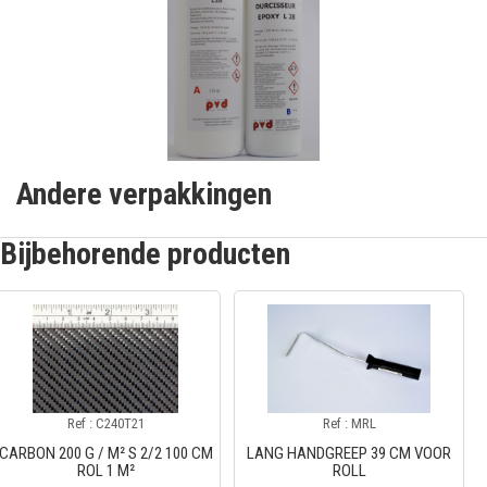
Andere verpakkingen
Bijbehorende producten
Ref : C240T21
Ref : MRL
CARBON 200 G / M² S 2/2 100 CM
LANG HANDGREEP 39 CM VOOR
ROL 1 M²
ROLL