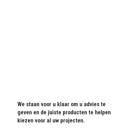
We leveren al ruim 20 jaar
kwaliteitsvolle producten
aan particulieren en
bedrijven.
We staan voor u klaar om u advies te
geven en de juiste producten te helpen
kiezen voor al uw projecten.