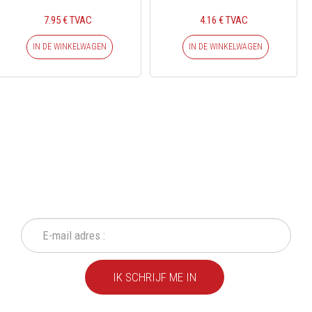
7.95 € TVAC
4.16 € TVAC
IN DE WINKELWAGEN
IN DE WINKELWAGEN
SCHRIJF IN OP ONZE
NIEUWSBRIEF
Mis geen enkele actie of aanbieding!
IK SCHRIJF ME IN