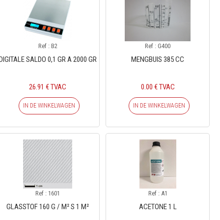
Ref : B2
Ref : G400
DIGITALE SALDO 0,1 GR A 2000 GR
MENGBUIS 385 CC
26.91 € TVAC
0.00 € TVAC
IN DE WINKELWAGEN
IN DE WINKELWAGEN
Ref : 1601
Ref : A1
GLASSTOF 160 G / M² S 1 M²
ACETONE 1 L